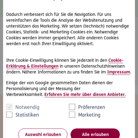
Datenschutz
Dadurch verbessert sich für Sie die Navigation. Für uns
vereinfachen die Tools die Analyse der Websitenutzung und
unterstützen das Marketing. Wir setzen (technisch) notwendige
Cookies, Statistik- und Marketing-Cookies ein. Notwendige
Cookies werden immer gespeichert. Alle anderen Cookies
werden erst nach Ihrer Einwilligung aktiviert.
Friendly Captcha
Ihre Cookie-Einwilligung können Sie jederzeit in den
Cookie-
Erklärung & Einstellungen
in unseren Datenschutzhinweisen
*
Pflichtfeld
Abschicken
ändern. Nähere Informationen zu uns finden Sie im
Impressum
.
Einige der von Google gesammelten Daten dienen der
Personalisierung und der Messung der
Werbewirksamkeit.
Erfahren Sie mehr über diesen Anbieter.
Das könnte Sie auch interessieren
Notwendig
Präferenzen
Statistiken
Marketing
Auswahl erlauben
Alle erlauben
Alle
Freizeit
Gesundheit
Kfz
Le