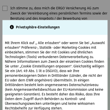
Ich stimme zu, dass mich die ERGO Versicherung AG zum
Zweck der Vereinbarung eines persönlichen Termins sowie der
Beratung und des Angebots / der Bewerbung von
Versicherungsprodukten kontaktieren darf.
*
Privatsphäre-Einstellungen
Ja, ich möchte den E-Mail-Newsletter der ERGO Versicherung
AG erhalten und damit über Produkte und Aktionen des
Mit Ihrem Klick auf „ Alle erlauben“ oder wenn Sie bei „Auswahl
Unternehmens informiert werden.
erlauben“ Präferenz-, Statistik- oder Marketing-Cookies mit
einbeziehen, stimmen Sie der mit Cookies und ähnlichen
Technologien (Tools) verbundenen Datenverarbeitung zu.
Nähere Informationen zum Zweck der einzelnen Cookies finden
Diese Einwilligung kann jederzeit ohne
Sie unter „Cookie Einstelllungen anpassen“. Gleichzeitig willigen
Sie ein (Art. 49 Abs. 1 lit a DSGVO), dass wir Ihre
Angabe von Gründen durch Schreiben an
personenbezogenen Daten in Drittländer (Länder, die nicht der
news@ergo-versicherung.at
widerrufen
EU oder dem EWR angehören) übermitteln. In einigen
werden. Der Widerruf wirkt für zukünftige
Drittländern besteht kein angemessenes Datenschutzniveau
Kontakte. Weiter Informationen zum
(kein Angemessenheitsbeschluss der EU-Kommission und keine
Thema Datenschutz und zu Ihren Rechten
geeigneten Garantien). Es besteht daher das Risiko, dass Ihre
als Betroffene finden Sie im
Daten dem Zugriff durch Behörden zu Kontroll- und
Überwachungszwecken unterliegen und keine wirksamen
Datenschutzinformationsblatt oder auf der
Rechtsbehelfe zur Verfügung stehen.
ERGO Website unter:
Rechtliche Hinweise &