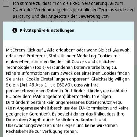
Ich stimme zu, dass mich die ERGO Versicherung AG zum
Zweck der Vereinbarung eines persönlichen Termins sowie der
Beratung und des Angebots / der Bewerbung von
Versicherungsprodukten kontaktieren darf.
*
Privatsphäre-Einstellungen
Ja, ich möchte den E-Mail-Newsletter der ERGO Versicherung
AG erhalten und damit über Produkte und Aktionen des
Unternehmens informiert werden.
Mit Ihrem Klick auf „ Alle erlauben“ oder wenn Sie bei „Auswahl
erlauben“ Präferenz-, Statistik- oder Marketing-Cookies mit
einbeziehen, stimmen Sie der mit Cookies und ähnlichen
Technologien (Tools) verbundenen Datenverarbeitung zu.
Nähere Informationen zum Zweck der einzelnen Cookies finden
Diese Einwilligung kann jederzeit ohne
Sie unter „Cookie Einstelllungen anpassen“. Gleichzeitig willigen
Angabe von Gründen durch Schreiben an
Sie ein (Art. 49 Abs. 1 lit a DSGVO), dass wir Ihre
news@ergo-versicherung.at
widerrufen
personenbezogenen Daten in Drittländer (Länder, die nicht der
werden. Der Widerruf wirkt für zukünftige
EU oder dem EWR angehören) übermitteln. In einigen
Drittländern besteht kein angemessenes Datenschutzniveau
Kontakte. Weiter Informationen zum
(kein Angemessenheitsbeschluss der EU-Kommission und keine
Thema Datenschutz und zu Ihren Rechten
geeigneten Garantien). Es besteht daher das Risiko, dass Ihre
als Betroffene finden Sie im
Daten dem Zugriff durch Behörden zu Kontroll- und
Datenschutzinformationsblatt oder auf der
Überwachungszwecken unterliegen und keine wirksamen
ERGO Website unter:
Rechtliche Hinweise &
Rechtsbehelfe zur Verfügung stehen.
Datenschutz