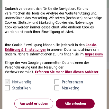
Dadurch verbessert sich für Sie die Navigation. Für uns
vereinfachen die Tools die Analyse der Websitenutzung und
unterstützen das Marketing. Wir setzen (technisch) notwendige
Cookies, Statistik- und Marketing-Cookies ein. Notwendige
Cookies werden immer gespeichert. Alle anderen Cookies
werden erst nach Ihrer Einwilligung aktiviert.
Friendly Captcha
Ihre Cookie-Einwilligung können Sie jederzeit in den
Cookie-
*
Pflichtfeld
Abschicken
Erklärung & Einstellungen
in unseren Datenschutzhinweisen
ändern. Nähere Informationen zu uns finden Sie im
Impressum
.
Einige der von Google gesammelten Daten dienen der
Personalisierung und der Messung der
Werbewirksamkeit.
Erfahren Sie mehr über diesen Anbieter.
Das könnte Sie auch interessieren
Notwendig
Präferenzen
Statistiken
Marketing
Alle
Freizeit
Gesundheit
Kfz
Le
Auswahl erlauben
Alle erlauben