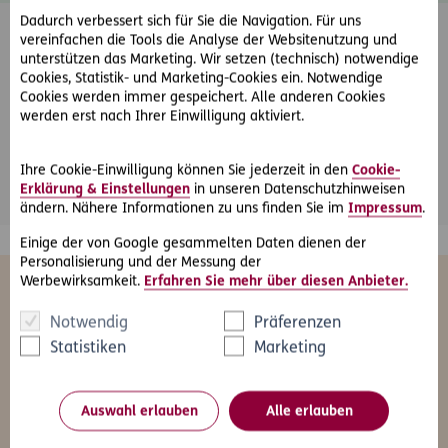
Dadurch verbessert sich für Sie die Navigation. Für uns
vereinfachen die Tools die Analyse der Websitenutzung und
unterstützen das Marketing. Wir setzen (technisch) notwendige
Cookies, Statistik- und Marketing-Cookies ein. Notwendige
Cookies werden immer gespeichert. Alle anderen Cookies
Friendly Captcha
werden erst nach Ihrer Einwilligung aktiviert.
*
Pflichtfeld
Abschicken
Ihre Cookie-Einwilligung können Sie jederzeit in den
Cookie-
Erklärung & Einstellungen
in unseren Datenschutzhinweisen
ändern. Nähere Informationen zu uns finden Sie im
Impressum
.
Einige der von Google gesammelten Daten dienen der
Personalisierung und der Messung der
Werbewirksamkeit.
Erfahren Sie mehr über diesen Anbieter.
Das könnte Sie auch interessieren
Notwendig
Präferenzen
Statistiken
Marketing
Alle
Freizeit
Gesundheit
Kfz
Le
Auswahl erlauben
Alle erlauben