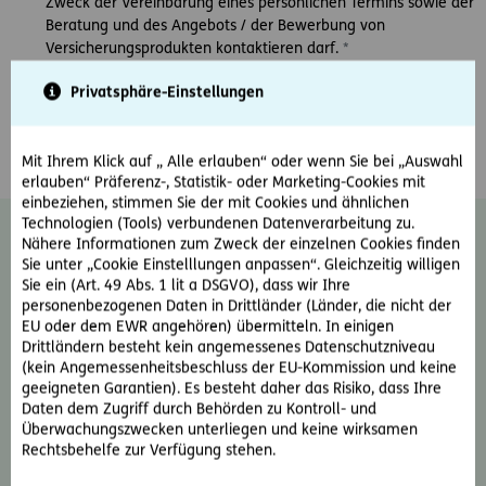
Zweck der Vereinbarung eines persönlichen Termins sowie der
Beratung und des Angebots / der Bewerbung von
Versicherungsprodukten kontaktieren darf.
*
Ja, ich möchte den E-Mail-Newsletter der ERGO Versicherung
Privatsphäre-Einstellungen
AG erhalten und damit über Produkte und Aktionen des
Unternehmens informiert werden.
Mit Ihrem Klick auf „ Alle erlauben“ oder wenn Sie bei „Auswahl
erlauben“ Präferenz-, Statistik- oder Marketing-Cookies mit
einbeziehen, stimmen Sie der mit Cookies und ähnlichen
Technologien (Tools) verbundenen Datenverarbeitung zu.
Diese Einwilligung kann jederzeit ohne
Nähere Informationen zum Zweck der einzelnen Cookies finden
Angabe von Gründen durch Schreiben an
Sie unter „Cookie Einstelllungen anpassen“. Gleichzeitig willigen
news@ergo-versicherung.at
widerrufen
Sie ein (Art. 49 Abs. 1 lit a DSGVO), dass wir Ihre
personenbezogenen Daten in Drittländer (Länder, die nicht der
werden. Der Widerruf wirkt für zukünftige
EU oder dem EWR angehören) übermitteln. In einigen
Kontakte. Weiter Informationen zum
Drittländern besteht kein angemessenes Datenschutzniveau
Thema Datenschutz und zu Ihren Rechten
(kein Angemessenheitsbeschluss der EU-Kommission und keine
als Betroffene finden Sie im
geeigneten Garantien). Es besteht daher das Risiko, dass Ihre
Datenschutzinformationsblatt oder auf der
Daten dem Zugriff durch Behörden zu Kontroll- und
ERGO Website unter:
Rechtliche Hinweise &
Überwachungszwecken unterliegen und keine wirksamen
Rechtsbehelfe zur Verfügung stehen.
Datenschutz