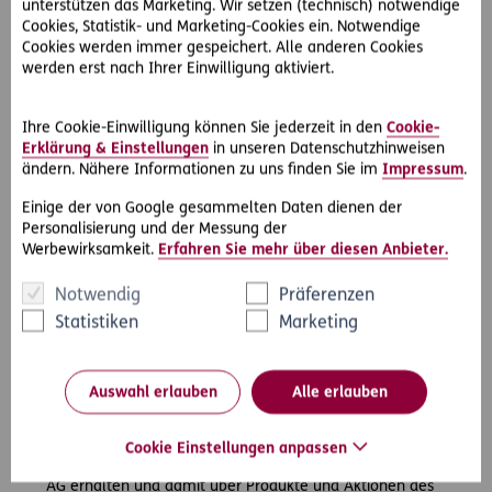
Nachricht
unterstützen das Marketing. Wir setzen (technisch) notwendige
Cookies, Statistik- und Marketing-Cookies ein. Notwendige
Cookies werden immer gespeichert. Alle anderen Cookies
werden erst nach Ihrer Einwilligung aktiviert.
Ihre Cookie-Einwilligung können Sie jederzeit in den
Cookie-
Erklärung & Einstellungen
in unseren Datenschutzhinweisen
ändern. Nähere Informationen zu uns finden Sie im
Impressum
.
Einige der von Google gesammelten Daten dienen der
Empfohlen von
Personalisierung und der Messung der
Werbewirksamkeit.
Erfahren Sie mehr über diesen Anbieter.
Notwendig
Präferenzen
Statistiken
Marketing
Ich stimme zu, dass mich die ERGO Versicherung AG zum
Zweck der Vereinbarung eines persönlichen Termins sowie der
Auswahl erlauben
Alle erlauben
Beratung und des Angebots / der Bewerbung von
Versicherungsprodukten kontaktieren darf.
*
Cookie Einstellungen anpassen
Ja, ich möchte den E-Mail-Newsletter der ERGO Versicherung
AG erhalten und damit über Produkte und Aktionen des