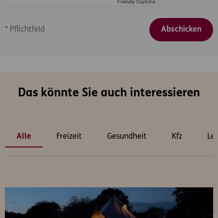
Friendly Captcha
*
Pflichtfeld
Abschicken
Das könnte Sie auch interessieren
Alle
Freizeit
Gesundheit
Kfz
Le