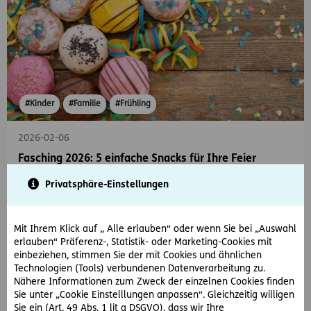
#Kinder
#Familie
#Frühling
2026-02-06
Fasching 2026: 5 einfache Snacks für Ihre Feier
Einfache und schnelle Snacks für Ihre Faschingsfeier.
Privatsphäre-Einstellungen
Mit Ihrem Klick auf „ Alle erlauben“ oder wenn Sie bei „Auswahl
erlauben“ Präferenz-, Statistik- oder Marketing-Cookies mit
einbeziehen, stimmen Sie der mit Cookies und ähnlichen
Technologien (Tools) verbundenen Datenverarbeitung zu.
Nähere Informationen zum Zweck der einzelnen Cookies finden
Sie unter „Cookie Einstelllungen anpassen“. Gleichzeitig willigen
Sie ein (Art. 49 Abs. 1 lit a DSGVO), dass wir Ihre