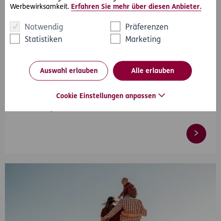
Werbewirksamkeit.
Erfahren Sie mehr über diesen Anbieter.
Notwendig
Präferenzen
Statistiken
Marketing
#Wohnung
#Haus
2026-01-28
Auswahl erlauben
Alle erlauben
Mit gutem Gefühl ins neue Jahr: So bleibt Ihr
Zuhause sorgenfrei
Cookie Einstellungen anpassen
Erfahren Sie, wie Sie Ihr Zuhause ideal schützen können.