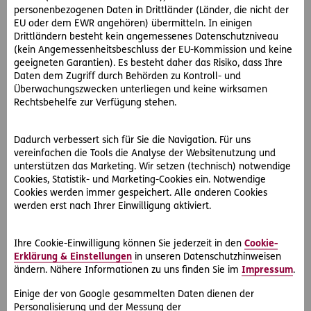
personenbezogenen Daten in Drittländer (Länder, die nicht der
EU oder dem EWR angehören) übermitteln. In einigen
Drittländern besteht kein angemessenes Datenschutzniveau
(kein Angemessenheitsbeschluss der EU-Kommission und keine
geeigneten Garantien). Es besteht daher das Risiko, dass Ihre
Daten dem Zugriff durch Behörden zu Kontroll- und
#Sport & Outdoor
#Rechtsanwaltstipps
Überwachungszwecken unterliegen und keine wirksamen
Rechtsbehelfe zur Verfügung stehen.
2026-01-28
Fitnessstudio
Dadurch verbessert sich für Sie die Navigation. Für uns
Diese Punkte gilt es zu beachten, um nicht am Ende eine
vereinfachen die Tools die Analyse der Websitenutzung und
unerwartete Überraschung zu erleben.
unterstützen das Marketing. Wir setzen (technisch) notwendige
Cookies, Statistik- und Marketing-Cookies ein. Notwendige
Cookies werden immer gespeichert. Alle anderen Cookies
werden erst nach Ihrer Einwilligung aktiviert.
Ihre Cookie-Einwilligung können Sie jederzeit in den
Cookie-
Erklärung & Einstellungen
in unseren Datenschutzhinweisen
ändern. Nähere Informationen zu uns finden Sie im
Impressum
.
Einige der von Google gesammelten Daten dienen der
Personalisierung und der Messung der