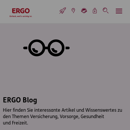
Inhaltsbereich (Access Key: 0)
Hauptnavigation (Access Key: 1)
Top-Navigation (Access Key: 2)
Inhaltsübersicht (Access Key: 3)
Footer-Links (Access Key: 4)
Top-Navigation
zur Startseite
ERGO Blog
Hier finden Sie interessante Artikel und Wissenswertes zu
den Themen Versicherung, Vorsorge, Gesundheit
und Freizeit.