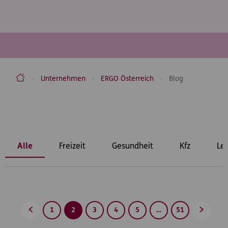
ERGO Versicherung Aktiengesellschaft
Unternehmen
ERGO Österreich
Blog
Inhaltsbereich
Alle
Freizeit
Gesundheit
Kfz
Le
1
2
3
4
5
…
51
Zurück
Vorwärt