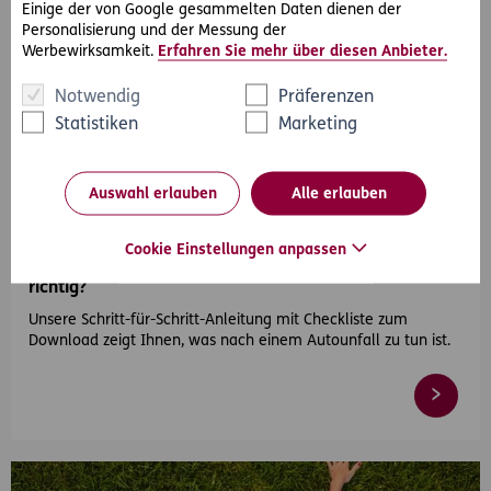
Einige der von Google gesammelten Daten dienen der
Personalisierung und der Messung der
Werbewirksamkeit.
Erfahren Sie mehr über diesen Anbieter.
Notwendig
Präferenzen
Statistiken
Marketing
#Auto
Auswahl erlauben
Alle erlauben
2026-04-21
Cookie Einstellungen anpassen
Autounfall – was tun und wie verhalte ich mich
richtig?
Unsere Schritt-für-Schritt-Anleitung mit Checkliste zum
Download zeigt Ihnen, was nach einem Autounfall zu tun ist.