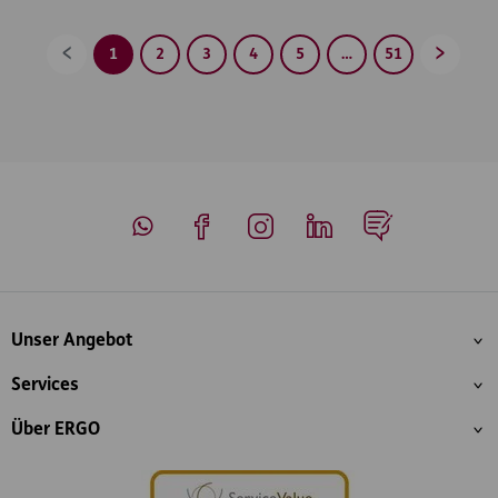
1
2
3
4
5
…
51
Zurück
Vorwärt
Whatsapp
Facebook
Instagram
LinkedIn
Blog
Inhaltsübersicht
Unser Angebot
Services
Über ERGO