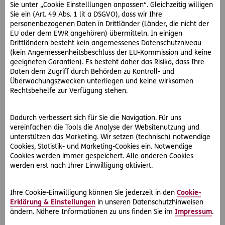
Sie unter „Cookie Einstelllungen anpassen“. Gleichzeitig willigen
Sie ein (Art. 49 Abs. 1 lit a DSGVO), dass wir Ihre
personenbezogenen Daten in Drittländer (Länder, die nicht der
EU oder dem EWR angehören) übermitteln. In einigen
Drittländern besteht kein angemessenes Datenschutzniveau
(kein Angemessenheitsbeschluss der EU-Kommission und keine
geeigneten Garantien). Es besteht daher das Risiko, dass Ihre
Daten dem Zugriff durch Behörden zu Kontroll- und
Überwachungszwecken unterliegen und keine wirksamen
#Rechtsfälle
Rechtsbehelfe zur Verfügung stehen.
2026-06-15
Dadurch verbessert sich für Sie die Navigation. Für uns
Unterlassungsklage wegen Grillfeier! Was nun?
vereinfachen die Tools die Analyse der Websitenutzung und
Wegen einer Grillfeier wird Frau R. von ihren Nachbarn
unterstützen das Marketing. Wir setzen (technisch) notwendige
angezeigt. Erfahren Sie, wie spezialisierte Juristen die Klage
Cookies, Statistik- und Marketing-Cookies ein. Notwendige
abwehren konnten.
Cookies werden immer gespeichert. Alle anderen Cookies
werden erst nach Ihrer Einwilligung aktiviert.
Ihre Cookie-Einwilligung können Sie jederzeit in den
Cookie-
Erklärung & Einstellungen
in unseren Datenschutzhinweisen
ändern. Nähere Informationen zu uns finden Sie im
Impressum
.