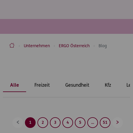
ERGO Versicherung Aktiengesellschaft
Unternehmen
ERGO Österreich
Blog
Inhaltsbereich
Alle
Freizeit
Gesundheit
Kfz
Le
1
2
3
4
5
…
51
Zurück
Vorwärt