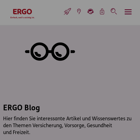
Inhaltsbereich (Access Key: 0)
Hauptnavigation (Access Key: 1)
Top-Navigation (Access Key: 2)
Inhaltsübersicht (Access Key: 3)
Footer-Links (Access Key: 4)
Top-Navigation
zur Startseite
ERGO Blog
Hier finden Sie interessante Artikel und Wissenswertes zu
den Themen Versicherung, Vorsorge, Gesundheit
und Freizeit.