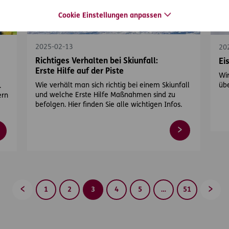
Cookie Einstellungen anpassen
#Winter
#Sport
#
2025-02-13
20
Richtiges Verhalten bei Skiunfall:
Ei
Erste Hilfe auf der Piste
Wir
Wie verhält man sich richtig bei einem Skiunfall
üb
.
und welche Erste Hilfe Maßnahmen sind zu
ern
befolgen. Hier finden Sie alle wichtigen Infos.
1
2
3
4
5
…
51
Zurück
Vorwä