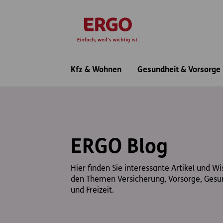
Inhaltsbereich (Access Key: 0)
Hauptnavigation (Access Key: 1)
Top-Navigation (Access Key: 2)
Inhaltsübersicht (Access Key: 3)
Footer-Links (Access Key: 4)
zur Startseite
Hauptnavigation
Kfz & Wohnen
Gesundheit & Vorsorge
ERGO Blog
Hier finden Sie interessante Artikel und W
den Themen Versicherung, Vorsorge, Gesu
und Freizeit.