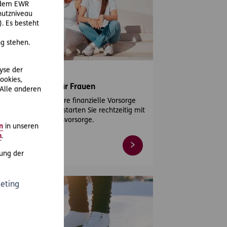
r dem EWR
hutzniveau
. Es besteht
g stehen.
lyse der
25-03-06
ookies,
nsionsvorsorge für Frauen
 Alle anderen
men Sie als Frau Ihre finanzielle Vorsorge
bst in die Hand und starten Sie rechtzeitig mit
er privaten Pensionsvorsorge.
n
in unseren
m
.
ung der
eting