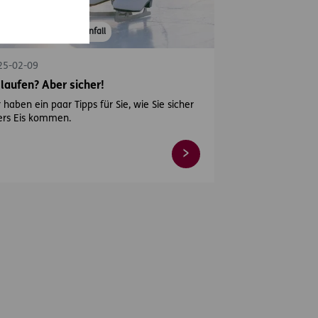
Winter
#Sport
#Unfall
25-02-09
slaufen? Aber sicher!
 haben ein paar Tipps für Sie, wie Sie sicher
ers Eis kommen.
rts