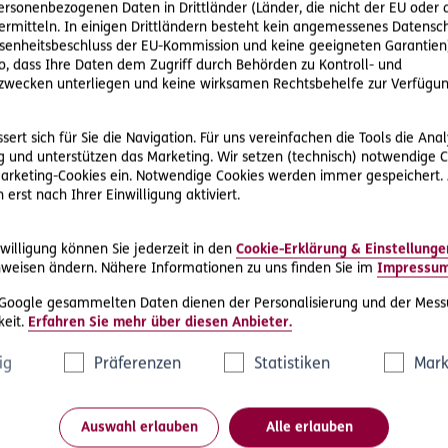
personenbezogenen Daten in Drittländer (Länder, die nicht der EU ode
rmitteln. In einigen Drittländern besteht kein angemessenes Datensc
enheitsbeschluss der EU-Kommission und keine geeigneten Garantien)
ko, dass Ihre Daten dem Zugriff durch Behörden zu Kontroll- und
#Frühling
#Wohnung
#Haus
wecken unterliegen und keine wirksamen Rechtsbehelfe zur Verfügun
2025-03-13
ert sich für Sie die Navigation. Für uns vereinfachen die Tools die Ana
20
Die Checkliste für den Frühjahrsputz
 und unterstützen das Marketing. Wir setzen (technisch) notwendige C
Pe
 Marketing-Cookies ein. Notwendige Cookies werden immer gespeichert.
Der Frühling ist die beste Zeit für einen
erst nach Ihrer Einwilligung aktiviert.
Wohnungsputz. Mit der Frühjahrsputz-Checkliste
cht
Neh
bringen Sie Ihre Wohnung im Nu wieder auf
,
sel
Vordermann.
ein
willigung können Sie jederzeit in den
Cookie-Erklärung & Einstellunge
weisen ändern. Nähere Informationen zu uns finden Sie im
Impressu
 Google gesammelten Daten dienen der Personalisierung und der Mess
eit.
Erfahren Sie mehr über diesen Anbieter.
ig
Präferenzen
Statistiken
Mark
Auswahl erlauben
Alle erlauben