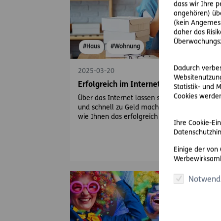
dass wir Ihre 
angehören) übe
(kein Angemess
daher das Risi
Überwachungsz
#Haus
#Wohnung
Dadurch verbess
2025-03-20
Websitenutzung
Erfolgreich im Internet verkaufen
Statistik- und
Cookies werden 
Über das Internet lassen sich alte Schätze lei
und schnell zu Geld machen. Wir haben Tipps
wie Ihnen das erfolgreich gelingt.
Ihre Cookie-Ein
Datenschutzhin
Einige der von
Werbewirksamk
Notwend