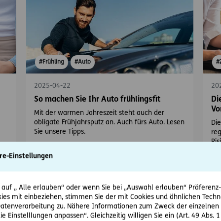
#Frühling
#Auto
#
2025-04-22
20
So machen Sie Ihr Auto frühlingsfit
Di
Vo
Mit der warmen Jahreszeit steht auch der
obligate Frühjahrsputz an. Auch fürs Auto. Lesen
Die
Sie unsere Tipps.
re
Ris
re-Einstellungen
 auf „ Alle erlauben“ oder wenn Sie bei „Auswahl erlauben“ Präferenz-, 
ies mit einbeziehen, stimmen Sie der mit Cookies und ähnlichen Techn
tenverarbeitung zu. Nähere Informationen zum Zweck der einzelnen 
ie Einstelllungen anpassen“. Gleichzeitig willigen Sie ein (Art. 49 Abs. 1