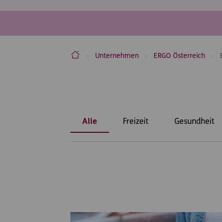
ERGO Versicherung Aktiengesellschaft
Unternehmen
ERGO Österreich
Inhaltsbereich
Alle
Freizeit
Gesundheit