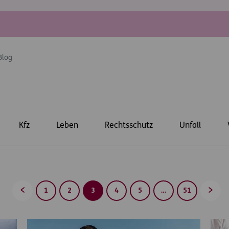
Blog
Kfz
Leben
Rechtsschutz
Unfall
1
2
3
4
5
…
51
Zurück
Vorwä