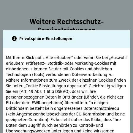
Weitere Rechtsschutz-
Serviceleistungen
Privatsphäre-Einstellungen
Mit Ihrem Klick auf „ Alle erlauben“ oder wenn Sie bei „Auswahl
erlauben“ Präferenz-, Statistik- oder Marketing-Cookies mit
einbeziehen, stimmen Sie der mit Cookies und ähnlichen
Technologien (Tools) verbundenen Datenverarbeitung zu.
Rechtsberatung
Nähere Informationen zum Zweck der einzelnen Cookies finden
Sie unter „Cookie Einstelllungen anpassen“. Gleichzeitig willigen
Sie haben ein rechtliche Frage? Unsere Rechtsexperten
Sie ein (Art. 49 Abs. 1 lit a DSGVO), dass wir Ihre
beantworten diese gerne und schnell.
personenbezogenen Daten in Drittländer (Länder, die nicht der
EU oder dem EWR angehören) übermitteln. In einigen
Drittländern besteht kein angemessenes Datenschutzniveau
Rechtsfrage stellen
(kein Angemessenheitsbeschluss der EU-Kommission und keine
geeigneten Garantien). Es besteht daher das Risiko, dass Ihre
Daten dem Zugriff durch Behörden zu Kontroll- und
Überwachungszwecken unterliegen und keine wirksamen