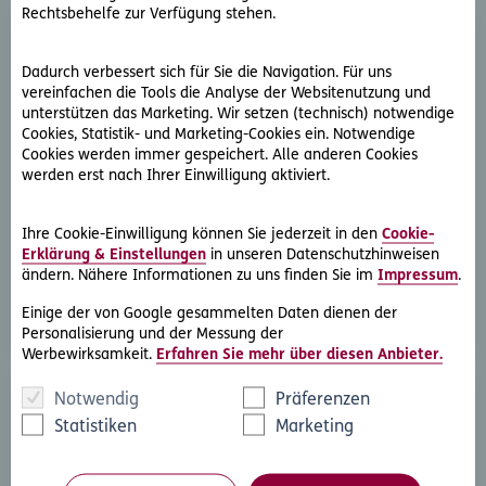
Rechtsbehelfe zur Verfügung stehen.
Dadurch verbessert sich für Sie die Navigation. Für uns
vereinfachen die Tools die Analyse der Websitenutzung und
unterstützen das Marketing. Wir setzen (technisch) notwendige
Cookies, Statistik- und Marketing-Cookies ein. Notwendige
Cookies werden immer gespeichert. Alle anderen Cookies
D.A.S. Direkthilfe®
werden erst nach Ihrer Einwilligung aktiviert.
Sie benötigen ein Schreiben an die gegnerische Partei
oder streben eine außergerichtliche Lösung an
Ihre Cookie-Einwilligung können Sie jederzeit in den
Cookie-
Erklärung & Einstellungen
in unseren Datenschutzhinweisen
ändern. Nähere Informationen zu uns finden Sie im
Impressum
.
Rechtsschutzfall melden
Einige der von Google gesammelten Daten dienen der
Personalisierung und der Messung der
Werbewirksamkeit.
Erfahren Sie mehr über diesen Anbieter.
Notwendig
Präferenzen
Statistiken
Marketing