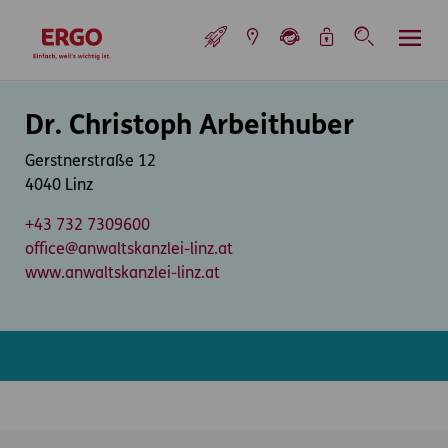
Inhaltsbereich (Access Key: 0)
Hauptnavigation (Access Key: 1)
Top-Navigation (Access Key: 2)
Inhaltsübersicht (Access Key: 3)
Footer-Links (Access Key: 4)
Top-Navigation
zur Startseite
Inhaltsbereich
Dr. Christoph Arbeithuber
Gerstnerstraße 12
4040 Linz
+43 732 7309600
office@anwaltskanzlei-linz.at
www.anwaltskanzlei-linz.at