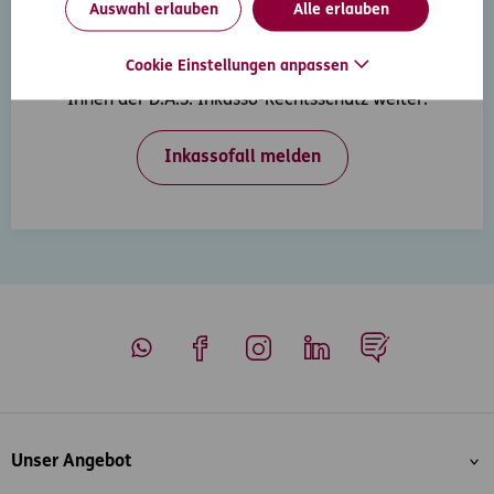
Auswahl erlauben
Alle erlauben
Inkasso-Rechtsschutz
Cookie Einstellungen anpassen
Wenn Ihre Kunden in Zahlungsverzug geraten, hilft
Ihnen der D.A.S. Inkasso-Rechtsschutz weiter.
Inkassofall melden
Whatsapp
Facebook
Instagram
LinkedIn
Blog
Inhaltsübersicht
Unser Angebot